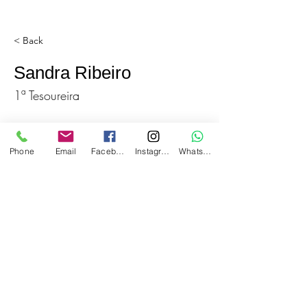
< Back
Sandra Ribeiro
1ª Tesoureira
Phone
Email
Facebook
Instagram
WhatsApp
E-mail:
apoioasmulheresemitaqua@gmail.com
Telefone:
(11) 982319218
©2023 - Desenvolvido voluntariamente por Vinicius